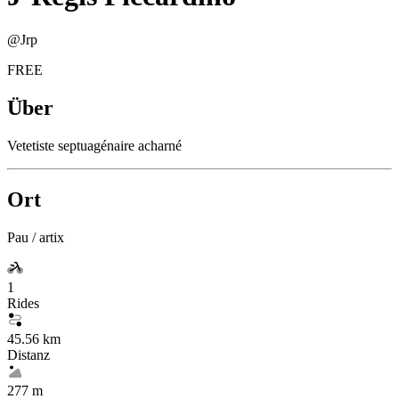
@
Jrp
FREE
Über
Vetetiste septuagénaire acharné
Ort
Pau / artix
1
Rides
45.56 km
Distanz
277 m