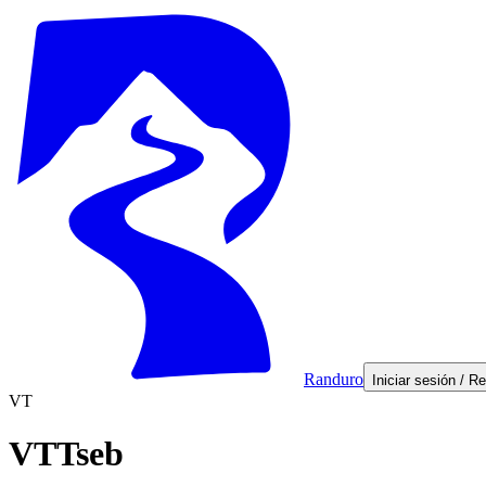
Randuro
Iniciar sesión / R
VT
VTTseb