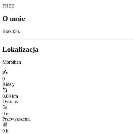
FREE
O mnie
Brak bio.
Lokalizacja
Morbihan
0
Ride'y
0.00 km
Dystans
0 m
Przewyższenie
0 h