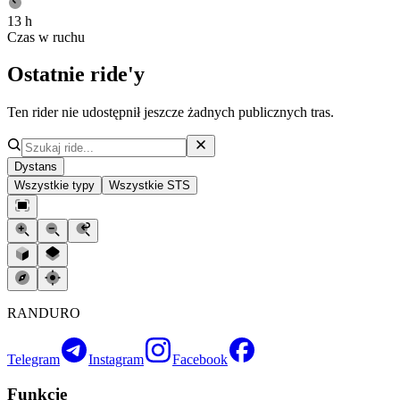
13 h
Czas w ruchu
Ostatnie ride'y
Ten rider nie udostępnił jeszcze żadnych publicznych tras.
Dystans
Wszystkie typy
Wszystkie STS
RANDURO
Telegram
Instagram
Facebook
Funkcje