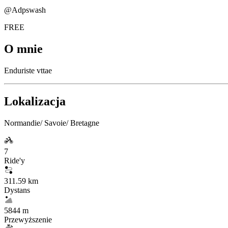
@
Adpswash
FREE
O mnie
Enduriste vttae
Lokalizacja
Normandie/ Savoie/ Bretagne
7
Ride'y
311.59 km
Dystans
5844 m
Przewyższenie