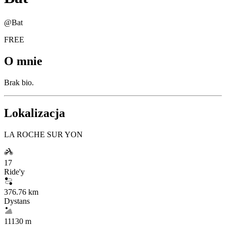
@
Bat
FREE
O mnie
Brak bio.
Lokalizacja
LA ROCHE SUR YON
17
Ride'y
376.76 km
Dystans
11130 m