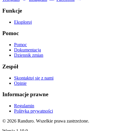
Funkcje
Eksploruj
Pomoc
Pomoc
Dokumentacja
Dziennik zmian
Zespół
Skontaktuj się z nami
Opinie
Informacje prawne
Regulamin
Polityka prywatności
© 2026 Randuro.
Wszelkie prawa zastrzeżone
.
Wersja
1.10.0