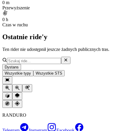
0 m
Przewyższenie
0 h
Czas w ruchu
Ostatnie ride'y
Ten rider nie udostępnił jeszcze żadnych publicznych tras.
Dystans
Wszystkie typy
Wszystkie STS
RANDURO
Telegram
Instagram
Facebook