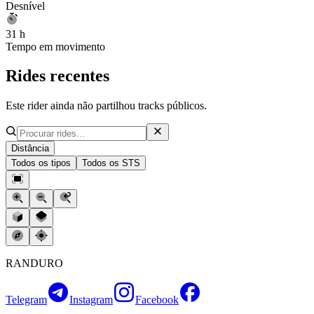
Desnível
31 h
Tempo em movimento
Rides recentes
Este rider ainda não partilhou tracks públicos.
Distância
Todos os tipos
Todos os STS
RANDURO
Telegram
Instagram
Facebook