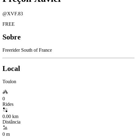
@
XVF.83
FREE
Sobre
Freerider South of France
Local
Toulon
0
Rides
0.00 km
Distância
0 m